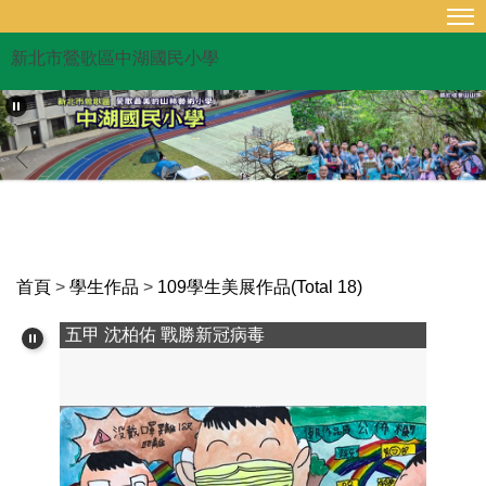
跳
到
新北市鶯歌區中湖國民小學
主
要
內
容
區
首頁
>
學生作品
>
109學生美展作品(Total 18)
五甲 沈柏佑 戰勝新冠病毒
五甲 