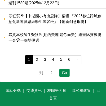
週刊1589期(2025年12月22日)
😍狂賀🎉【中湖國小有出息隊】榮獲 「2025數位跨域創
意創新運算思維學生黑客松」【創新創意銅獎】
恭賀本校師生榮獲🎊[動的美麗 鶯你而美］繪畫比賽獲獎
一金🏆一銀雙優選
1
2
3
4
5
6
>
到
Go
電話分機
｜
交通資訊
｜
校園平面圖
｜
隱私權政策
｜
回
首頁