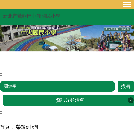
跳
到
新北市鶯歌區中湖國民小學
主
要
內
容
區
:::
搜尋
資訊分類清單
:::
品牌故事
首頁
榮耀e中湖
行政單位