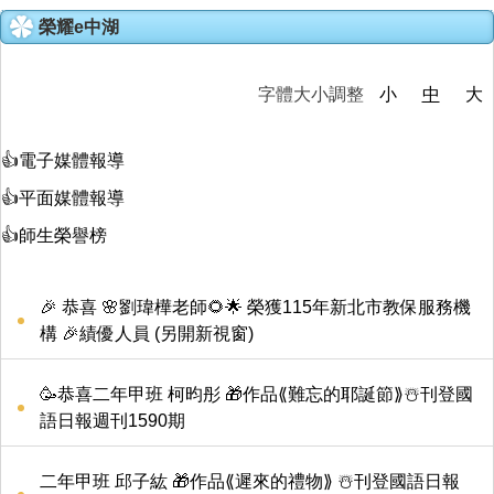
榮耀e中湖
家長會
特色課程
字體大小調整
小
中
大
榮耀e中湖
👍電子媒體報導
👍平面媒體報導
招生與轉學
👍師生榮譽榜
親師生專區
🎉 恭喜 🌸劉瑋樺老師🌻🌟 榮獲115年新北市教保服務機
成果專區
構 🎉績優人員 (另開新視窗)
中湖影音
🥳恭喜二年甲班 柯昀彤 🎁作品⟪難忘的耶誕節⟫☃️刊登國
活動相簿
語日報週刊1590期
二年甲班 邱子紘 🎁作品⟪遲來的禮物⟫ ☃️刊登國語日報