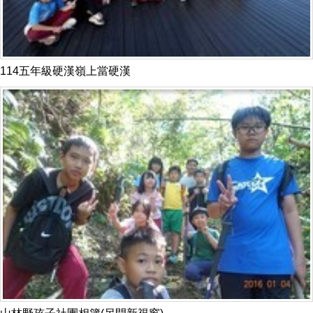
114五年級硬漢嶺上當硬漢