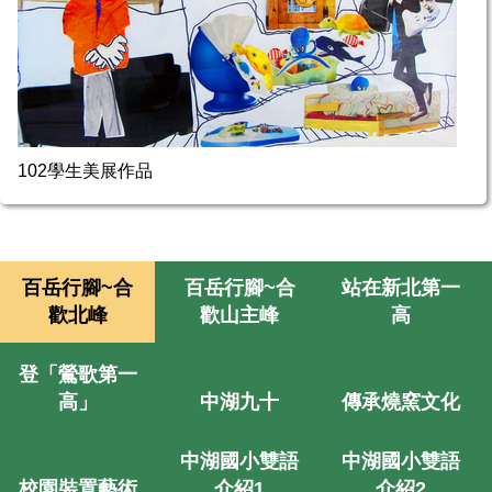
102學生美展作品
百岳行腳~合
百岳行腳~合
站在新北第一
歡北峰
歡山主峰
高
登「鶯歌第一
高」
中湖九十
傳承燒窯文化
中湖國小雙語
中湖國小雙語
校園裝置藝術
介紹1
介紹2