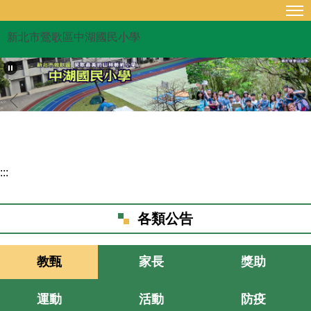
跳
到
新北市鶯歌區中湖國民小學
主
要
內
容
區
:::
各類公告
教甄
家長
獎助
運動
活動
防疫