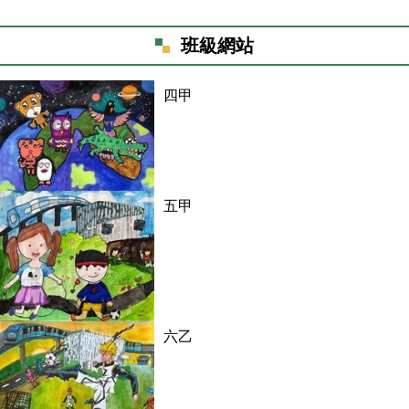
班級網站
四甲
五甲
六乙