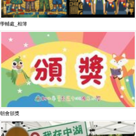
學輔處_相簿
朝會頒獎