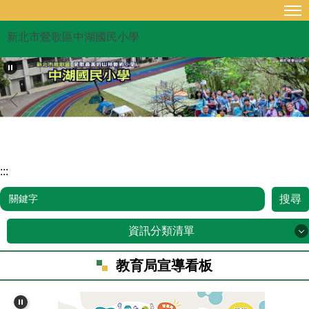
跳
到
新北市鶯歌區中湖國民小學
主
要
內
容
區
:::
搜尋
資訊分類清單
教育局宣導看板
品牌故事
行政單位