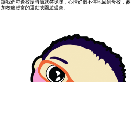
讓我們每逢校慶時節就笑咪咪，心情好個不停地回到母校，參
加校慶豐富的運動或園遊盛會。