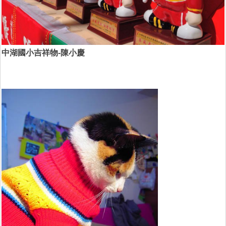
中湖國小吉祥物-陳小慶