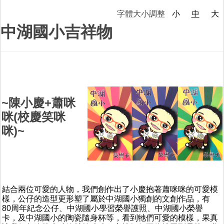
特色課程
字體大小調整
小
中
大
中湖國小吉祥物
榮耀e中湖
招生與轉學
親師生專區
~陳小慶+蕭咪
成果專區
咪(校慶笑咪
咪)~
中湖影音
活動相簿
結合兩位可愛的人物，我們創作出了小慶抱著蕭咪咪的可愛模
樣，公仔的造型更形塑了屬於中湖國小獨創的文創作品，有
80周年紀念公仔、中湖國小學習榮譽護照、中湖國小榮譽
卡，及中湖國小的陶瓷隨身杯等，看到牠們可愛的模樣，果真