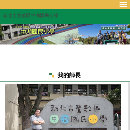
跳
到
新北市鶯歌區中湖國民小學
主
要
內
容
區
我的師長