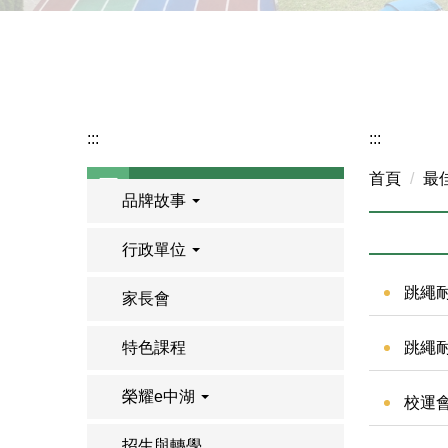
:::
:::
首頁
最
品牌故事
行政單位
跳繩耐
家長會
特色課程
跳繩耐
榮耀e中湖
校運會
招生與轉學