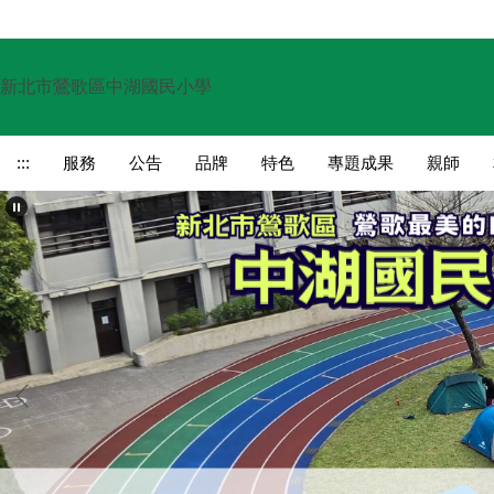
跳
到
主
新北市鶯歌區中湖國民小學
要
內
容
:::
服務
公告
品牌
特色
專題成果
親師
區