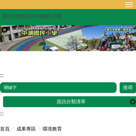
跳
到
新北市鶯歌區中湖國民小學
主
要
內
容
區
:::
搜尋
資訊分類清單
:::
品牌故事
首頁
成果專區
環境教育
行政單位