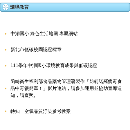
環境教育
家長會
特色課程
中湖國小 綠色生活地圖 專屬網站
榮耀e中湖
新北市低碳校園認證標章
招生與轉學
111學年中湖國小環境教育成果與低碳認證
親師生專區
函轉衛生福利部食品藥物管理署製作「防範諾羅病毒食
成果專區
品中毒很簡單！」影片連結，請多加運用並協助宣導週
知，請查照。
中湖影音
活動相簿
轉知：空氣品質汙染參考教案