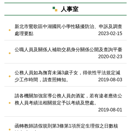
人事室
家長會
特色課程
新北市鶯歌區中湖國民小學性騷擾防治、申訴及調查
處理要點
2023-02-15
榮耀e中湖
公職人員及關係人補助交易身分關係公開及查詢平臺
招生與轉學
2020-02-23
親師生專區
公務人員如為撫育未滿3歲子女，得依性平法規定減
少工作時間，請查照轉知。
2019-08-03
成果專區
請各機關加強宣導公務人員勿酒駕，若有違者應依公
中湖影音
務人員考績法相關規定予以考績及懲處。
2019-08-01
活動相簿
函轉教師請假規則第3條第1項所定生理假之日數核