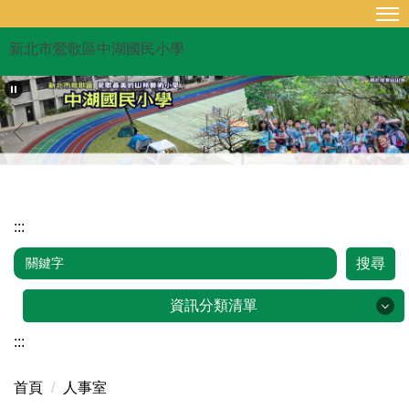
跳
到
新北市鶯歌區中湖國民小學
主
要
內
容
區
:::
搜尋
資訊分類清單
:::
品牌故事
首頁
人事室
行政單位