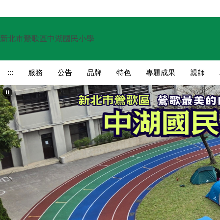
跳
到
主
新北市鶯歌區中湖國民小學
要
內
容
:::
服務
公告
品牌
特色
專題成果
親師
區