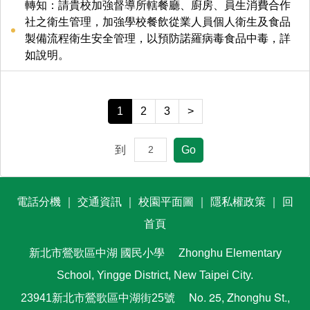
轉知：請貴校加強督導所轄餐廳、廚房、員生消費合作
社之衛生管理，加強學校餐飲從業人員個人衛生及食品
製備流程衛生安全管理，以預防諾羅病毒食品中毒，詳
如說明。
1
2
3
>
到
Go
電話分機
｜
交通資訊
｜
校園平面圖
｜
隱私權政策
｜
回
首頁
新北市鶯歌區中湖
國民小學
Zhonghu Elementary
School, Yingge District, New Taipei City.
No. 25, Zhonghu St.,
23941新北市鶯歌區中湖街25號