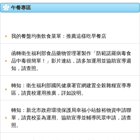
午餐專區
家長會
特色課程
我的餐盤均衡飲食菜單：推薦這樣吃早餐店​​​​​​​​​​​​​​
榮耀e中湖
函轉衛生福利部食品藥物管理署製作「防範諾羅病毒食
招生與轉學
品中毒很簡單！」影片連結，請多加運用並協助宣導週
知，請查照。
親師生專區
轉知：衛生福利部國民健康署官網建置全榖雜糧宣導專
成果專區
區，請貴校運用推廣，詳如說明。
中湖影音
轉知：新北市政府環境保護局幸福小站餘裕物資申請聯
單，請貴校妥為運用、協助宣導並輔導民眾申請，請查
活動相簿
照。