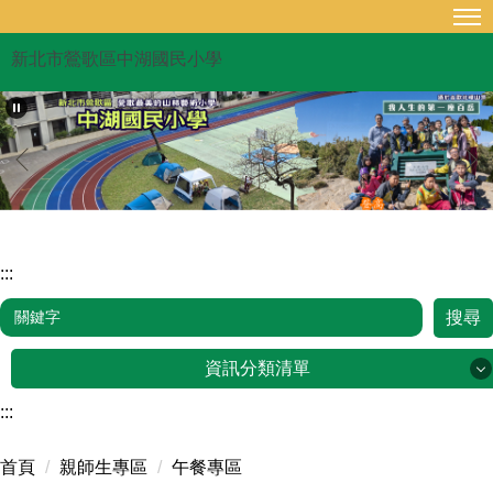
跳
到
新北市鶯歌區中湖國民小學
主
要
內
容
區
:::
搜尋
資訊分類清單
:::
品牌故事
首頁
親師生專區
午餐專區
行政單位