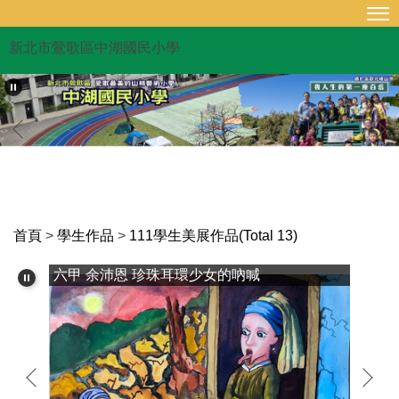
跳
到
新北市鶯歌區中湖國民小學
主
要
內
容
區
首頁
>
學生作品
>
111學生美展作品(Total 13)
六甲 余沛恩 珍珠耳環少女的吶喊
新北美