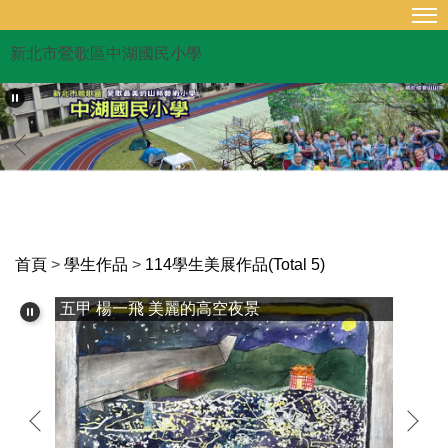
跳
到
新北市鶯歌區中湖國民小學
主
要
內
容
區
首頁
>
學生作品
>
114學生美展作品(Total 5)
五乙 王銘恩 被遺棄的 網路遊戲世界