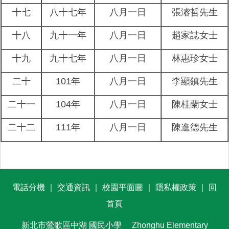
十七
八十七年
八月一日
張濬哲先生
十八
九十一年
八月一日
趙家誌女士
十九
九十七年
八月一日
林惠珍女士
二十
101年
八月一日
李顯鎮先生
二十一
104年
八月一日
陳桂蘭女士
二十二
111年
八月一日
陳進德先生
電話分機
｜
交通資訊
｜
校園平面圖
｜
隱私權政策
｜
回
首頁
新北市鶯歌區中湖
國民小學
Zhonghu Elementary