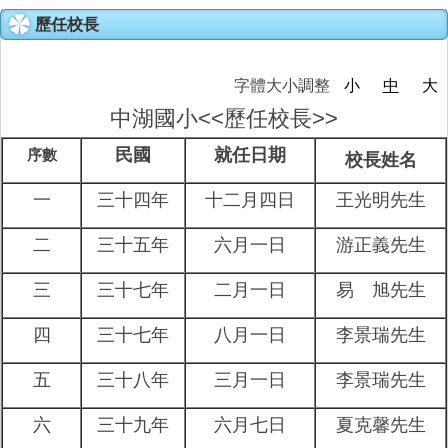
歷任校長
家長會
特色課程
字體大小調整
小
中
大
中湖國小<<歷任校長>>
榮耀e中湖
民國
就任日期
序數
校長姓名
招生與轉學
一
三十四年
十二月四日
王光明先生
親師生專區
二
三十五年
六月一日
游正義先生
成果專區
三
三十七年
二月一日
易 旭先生
中湖影音
四
三十七年
八月一日
李景瑞先生
五
三十八年
三月一日
李景瑞先生
活動相簿
六
三十九年
六月七日
夏克馨先生