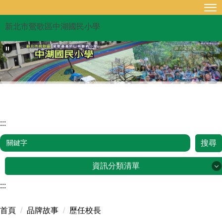
跳
到
新北市鶯歌區中湖國民小學
主
要
內
容
區
:::
搜尋
資訊分類清單
:::
品牌故事
首頁
品牌故事
歷任校長
行政單位