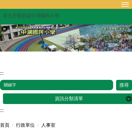
跳
到
新北市鶯歌區中湖國民小學
主
要
內
容
區
:::
搜尋
資訊分類清單
:::
品牌故事
首頁
行政單位
人事室
行政單位