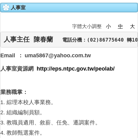
人事室
家長會
特色課程
字體大小調整
小
中
大
人事主任 陳春蘭
電話分機：(02)86775640 轉10
榮耀e中湖
Email : uma5867@yahoo.com.tw
招生與轉學
人事室資源網
http://eps.ntpc.gov.tw/peolab/
親師生專區
成果專區
業務職掌：
1. 綜理本校人事業務。
中湖影音
2. 組織編制員額。
活動相簿
3. 教職員遴用、敘薪、任免、遷調案件。
4. 教師甄選案件。