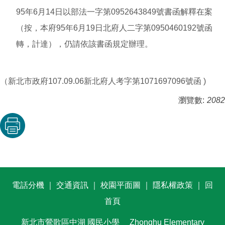
95年6月14日以部法一字第0952643849號書函解釋在案
（按，本府95年6月19日北府人二字第0950460192號函
轉，計達），仍請依該書函規定辦理。
（新北市政府107.09.06新北府人考字第1071697096號函 )
瀏覽數:
2082
電話分機
｜
交通資訊
｜
校園平面圖
｜
隱私權政策
｜
回
首頁
新北市鶯歌區中湖
國民小學
Zhonghu Elementary