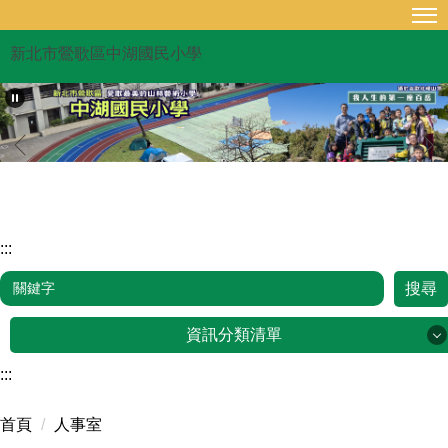
跳
到
新北市鶯歌區中湖國民小學
主
要
內
容
區
:::
搜尋
資訊分類清單
:::
品牌故事
首頁
人事室
行政單位