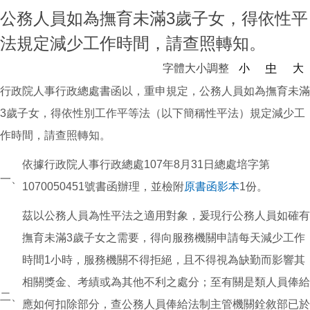
公務人員如為撫育未滿3歲子女，得依性平
家長會
法規定減少工作時間，請查照轉知。
特色課程
字體大小調整
小
中
大
行政院人事行政總處書函以，重申規定，公務人員如為撫育未滿
榮耀e中湖
3歲子女，得依性別工作平等法（以下簡稱性平法）規定減少工
招生與轉學
作時間，請查照轉知。
親師生專區
依據行政院人事行政總處107年8月31日總處培字第
一、
1070050451號書函辦理，並檢附
原書函影本
1份。
成果專區
茲以公務人員為性平法之適用對象，爰現行公務人員如確有
中湖影音
撫育未滿3歲子女之需要，得向服務機關申請每天減少工作
時間1小時，服務機關不得拒絕，且不得視為缺勤而影響其
活動相簿
相關獎金、考績或為其他不利之處分；至有關是類人員俸給
二、
應如何扣除部分，查公務人員俸給法制主管機關銓敘部已於