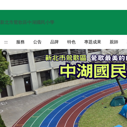
跳
到
主
新北市鶯歌區中湖國民小學
要
內
容
:::
服務
公告
品牌
特色
專題成果
親師
區