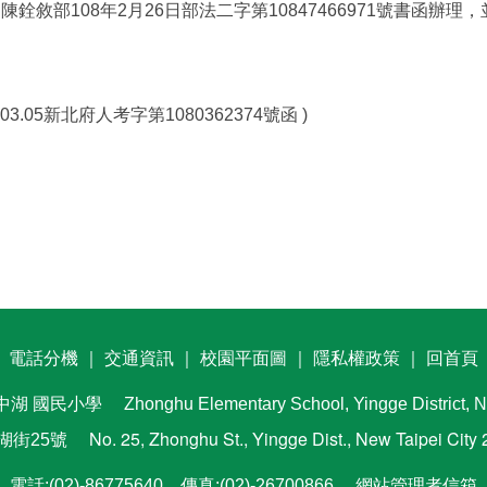
銓敘部108年2月26日部法二字第10847466971號書函辦理
3.05新北府人考字第1080362374號函 )
電話分機
｜
交通資訊
｜
校園平面圖
｜
隱私權政策
｜
回首頁
中湖
國民小學
Zhonghu Elementary School, Yingge District, N
No. 25, Zhonghu St., Yingge Dist., New Taipei City
中湖街25號
電話:(02)-86775640 傳真:(02)-26700866
網站管理者信箱