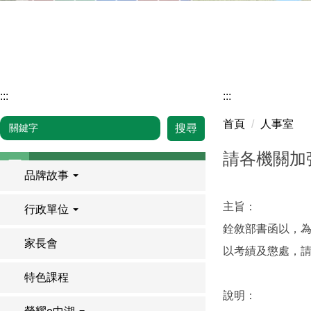
:::
:::
首頁
人事室
搜尋
請各機關加
品牌故事
主旨：
行政單位
銓敘部書函以，
家長會
以考績及懲處，
特色課程
說明：