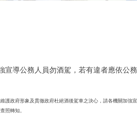
強宣導公務人員勿酒駕，若有違者應依公
為維護政府形象及貫徹政府杜絕酒後駕車之決心，請各機關加強
請查照轉知。