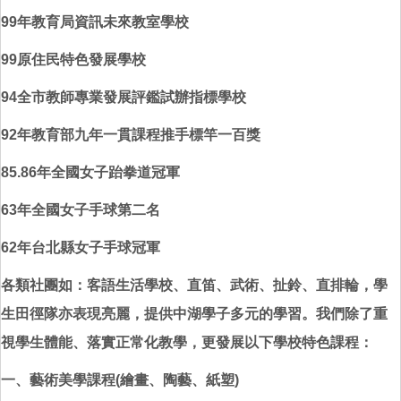
99年教育局資訊未來教室學校
99原住民特色發展學校
94
全市
教師專業發展評鑑試辦指標學校
92年教育部九年一貫課程推手標竿一百獎
85.86
年
全國
女子跆拳道冠軍
63年全國
女子
手球第二名
62
年
台北縣
女子手球冠軍
各類社團如：客語生活學校、
直笛
、武術、扯鈴、直排輪，學
生田徑隊亦表現亮麗，提供中湖學子多元的學習。我們除了重
視學生體能、落實正常化教學，更發展以下學校特色課程：
一、藝術美學課程
(繪畫、陶藝
、
紙塑)