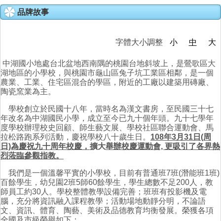
品牌故事
家長會
特色課程
字體大小調整
小
中
大
中湖國小地處台北盆地西南隅的桃園台地斜坡上，是鶯歌區大
榮耀e中湖
湖地區的小學校，與桃園市龜山區兔子坑工業區相鄰，是一個
農業、工業、住宅區混合的學區，附近的工廠以建築用磚廠、
招生與轉學
陶瓷窯業為主。
學校創立於民國十八年，當時名為漢文書房，至民國三十七
親師生專區
年改名為中湖國民小學，成立至今已九十個年頭。九十七學年
度學校辦理校史回顧、師生藝文展、學校社區聯合運動會、馬
拉松路跑系列活動，慶祝學校八十歲生日。
108年3月31日(周
成果專區
日)為慶祝九十周年校慶，
擴大
舉辦校慶運動會, 更吸引了各界熱
烈蒞臨參觀指教。
中湖影音
我們是一個溫馨平實的小學校，目前有普通班7班(潛能班1班)
百餘學生，幼兒園2班5師60餘學生，學生總數不足200人，教
活動相簿
師員工約30人。學校整體教學設備完善；班班有投影機及電
腦，充分將資訊融入課程教學；活動場地動靜分明，不論語
文、資訊、體育、陶藝、美術及品德教育均衡發展。榮獲各項
全國及市級榮譽如下：