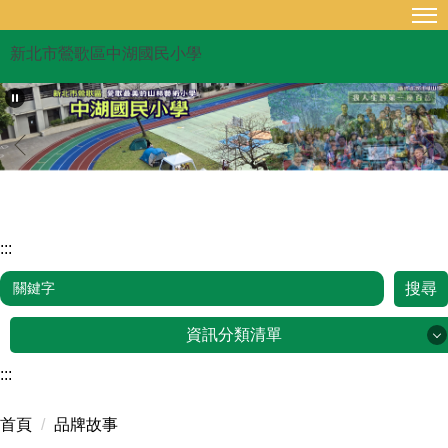
跳
到
新北市鶯歌區中湖國民小學
主
要
內
容
區
:::
搜尋
資訊分類清單
:::
品牌故事
首頁
品牌故事
行政單位